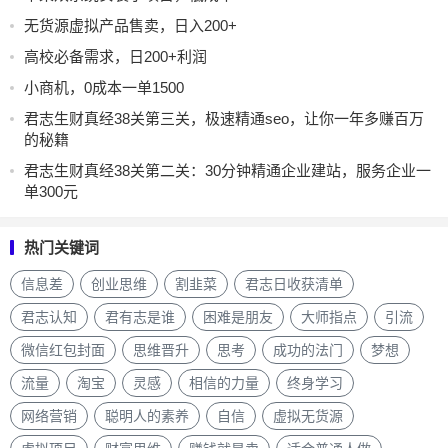
无货源虚拟产品售卖，日入200+
高校必备需求，日200+利润
小商机，0成本一单1500
君志生财真经38关第三关，极速精通seo，让你一年多赚百万
的秘籍
君志生财真经38关第二关：30分钟精通企业建站，服务企业一
单300元
热门关键词
信息差
创业思维
割韭菜
君志日收获清单
君志认知
君有志是谁
困难是朋友
大师指点
引流
微信红包封面
思维晋升
思考
成功的法门
梦想
流量
淘宝
灵感
相信的力量
终身学习
网络营销
聪明人的素养
自信
虚拟无货源