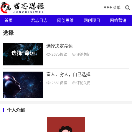
菜单
首页
君志日志
网创思维
网创项目
网络营销
选择
选择决定命运
2675
阅读
评论关闭
富人，穷人，自己选择
2651
阅读
评论关闭
个人介绍