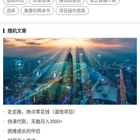
虚拟项目
财富思维
赚钱就是卖
适合普通人做
选择
重要的两本书
项目操作思路
随机文章
走走路，挣点零花钱（温饱项目）
快递代取，无脑月入3000+
困难成长的伴侣