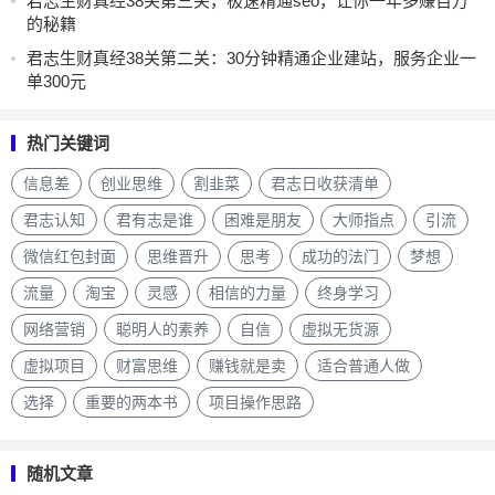
君志生财真经38关第三关，极速精通seo，让你一年多赚百万
的秘籍
君志生财真经38关第二关：30分钟精通企业建站，服务企业一
单300元
热门关键词
信息差
创业思维
割韭菜
君志日收获清单
君志认知
君有志是谁
困难是朋友
大师指点
引流
微信红包封面
思维晋升
思考
成功的法门
梦想
流量
淘宝
灵感
相信的力量
终身学习
网络营销
聪明人的素养
自信
虚拟无货源
虚拟项目
财富思维
赚钱就是卖
适合普通人做
选择
重要的两本书
项目操作思路
随机文章