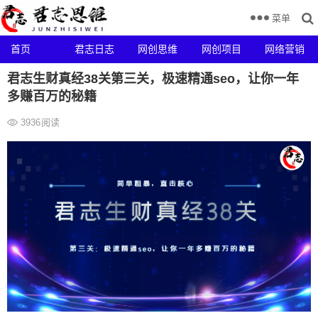
菜单
首页
君志日志
网创思维
网创项目
网络营销
君志生财真经38关第三关，极速精通seo，让你一年
多赚百万的秘籍
3936
阅读