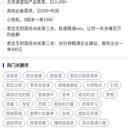
无货源虚拟产品售卖，日入200+
高校必备需求，日200+利润
小商机，0成本一单1500
君志生财真经38关第三关，极速精通seo，让你一年多赚百万
的秘籍
君志生财真经38关第二关：30分钟精通企业建站，服务企业一
单300元
热门关键词
信息差
创业思维
割韭菜
君志日收获清单
君志认知
君有志是谁
困难是朋友
大师指点
引流
微信红包封面
思维晋升
思考
成功的法门
梦想
流量
淘宝
灵感
相信的力量
终身学习
网络营销
聪明人的素养
自信
虚拟无货源
虚拟项目
财富思维
赚钱就是卖
适合普通人做