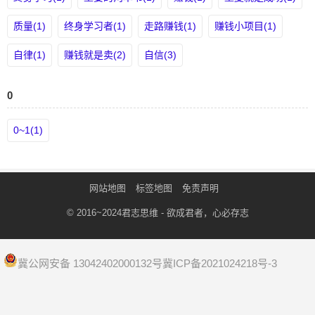
质量(1)
终身学习者(1)
走路赚钱(1)
赚钱小项目(1)
自律(1)
赚钱就是卖(2)
自信(3)
0
0~1(1)
网站地图
标签地图
免责声明
© 2016~2024
君志思维
- 欲成君者，心必存志
冀公网安备 13042402000132号
冀ICP备2021024218号-3