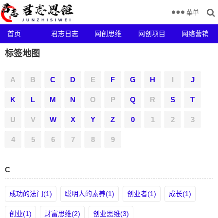
菜单
首页
君志日志
网创思维
网创项目
网络营销
标签地图
A
B
C
D
E
F
G
H
I
J
K
L
M
N
O
P
Q
R
S
T
U
V
W
X
Y
Z
0
1
2
3
4
5
6
7
8
9
C
成功的法门(1)
聪明人的素养(1)
创业者(1)
成长(1)
创业(1)
财富思维(2)
创业思维(3)