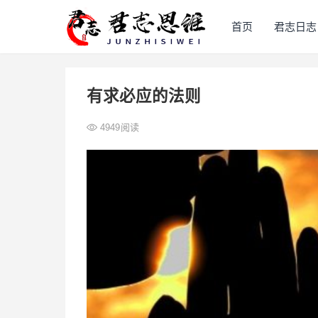
首页
君志日志
有求必应的法则
4949
阅读