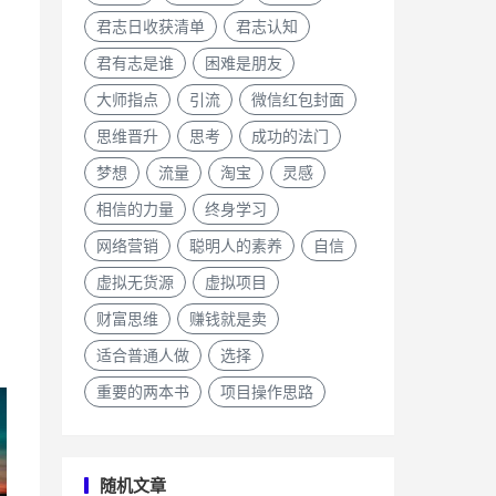
君志日收获清单
君志认知
君有志是谁
困难是朋友
大师指点
引流
微信红包封面
思维晋升
思考
成功的法门
梦想
流量
淘宝
灵感
相信的力量
终身学习
网络营销
聪明人的素养
自信
虚拟无货源
虚拟项目
财富思维
赚钱就是卖
适合普通人做
选择
重要的两本书
项目操作思路
随机文章