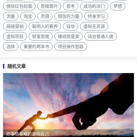
微信红包封面
思维晋升
思考
成功的法门
梦想
流量
淘宝
灵感
相信的力量
终身学习
网络营销
聪明人的素养
自信
虚拟无货源
虚拟项目
财富思维
赚钱就是卖
适合普通人做
选择
重要的两本书
项目操作思路
随机文章
把事情变难的是你自己