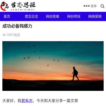
菜单
首页
君志日志
网创思维
网创项目
网络营销
成功必备钝感力
3287
阅读
大家好，我
君有志
，今天和大家分享一篇文章