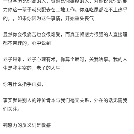
一位学历比你高的人，资源比你雄厚的人，对你说凭你的能
力你这一辈子就只配去在工地工作。你连吃屎都吃不上热乎
的，，如果你因为这件事情，开始垂头丧气
显然你会很痛苦也会很难受，而真正顿感力很强的人直接理
都不带理的，心中说到
老子是谁，老子心理有术，你算个屁呀，关我啥事。我的人
生是我主宰的，老子的人生
你有什么指手画脚，
事实就是别人的评价肯本与我们毫无关系，外在的话无需我
们关注。
钝感力的反义词是敏感