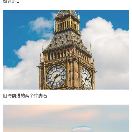
熬过0~1
阻碍前进的两个绊脚石