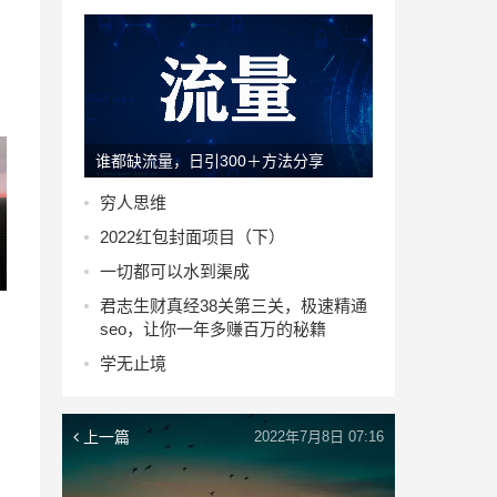
谁都缺流量，日引300＋方法分享
穷人思维
2022红包封面项目（下）
一切都可以水到渠成
君志生财真经38关第三关，极速精通
seo，让你一年多赚百万的秘籍
学无止境
上一篇
2022年7月8日 07:16