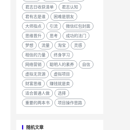
君志日收获清单
君志认知
君有志是谁
困难是朋友
大师指点
引流
微信红包封面
思维晋升
思考
成功的法门
梦想
流量
淘宝
灵感
相信的力量
终身学习
网络营销
聪明人的素养
自信
虚拟无货源
虚拟项目
财富思维
赚钱就是卖
适合普通人做
选择
重要的两本书
项目操作思路
随机文章