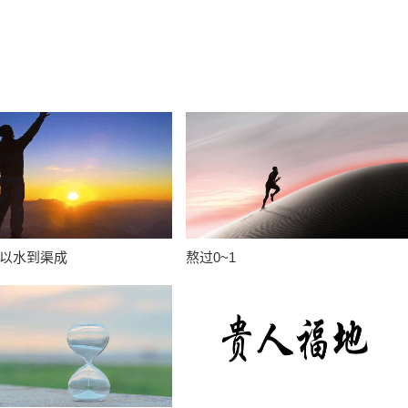
以水到渠成
熬过0~1