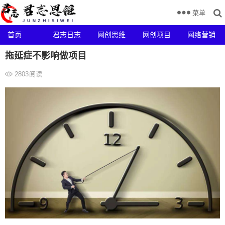
菜单
首页
君志日志
网创思维
网创项目
网络营销
拖延症不影响做项目
2803
阅读