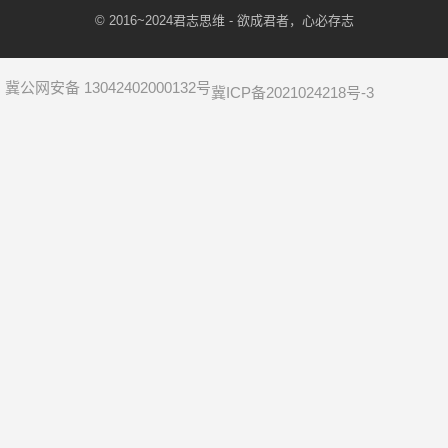
© 2016~2024
君志思维
- 欲成君者，心必存志
冀公网安备 13042402000132号
冀ICP备2021024218号-3