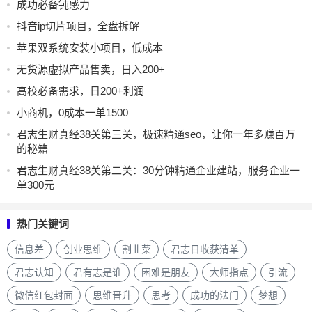
成功必备钝感力
抖音ip切片项目，全盘拆解
苹果双系统安装小项目，低成本
无货源虚拟产品售卖，日入200+
高校必备需求，日200+利润
小商机，0成本一单1500
君志生财真经38关第三关，极速精通seo，让你一年多赚百万
的秘籍
君志生财真经38关第二关：30分钟精通企业建站，服务企业一
单300元
热门关键词
信息差
创业思维
割韭菜
君志日收获清单
君志认知
君有志是谁
困难是朋友
大师指点
引流
微信红包封面
思维晋升
思考
成功的法门
梦想