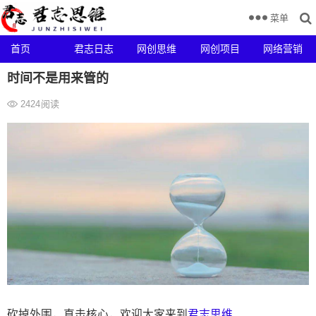
菜单
首页
君志日志
网创思维
网创项目
网络营销
时间不是用来管的
2424
阅读
砍掉外围，直击核心，欢迎大家来到
君志思维