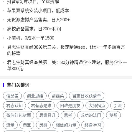
抖音ip切片项目，全盘拆解
苹果双系统安装小项目，低成本
无货源虚拟产品售卖，日入200+
高校必备需求，日200+利润
小商机，0成本一单1500
君志生财真经38关第三关，极速精通seo，让你一年多赚百万
的秘籍
君志生财真经38关第二关：30分钟精通企业建站，服务企业一
单300元
热门关键词
信息差
创业思维
割韭菜
君志日收获清单
君志认知
君有志是谁
困难是朋友
大师指点
引流
微信红包封面
思维晋升
思考
成功的法门
梦想
流量
淘宝
灵感
相信的力量
终身学习