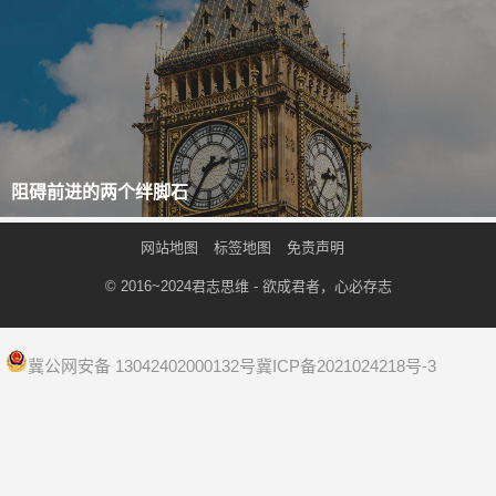
阻碍前进的两个绊脚石
网站地图
标签地图
免责声明
© 2016~2024
君志思维
- 欲成君者，心必存志
冀公网安备 13042402000132号
冀ICP备2021024218号-3