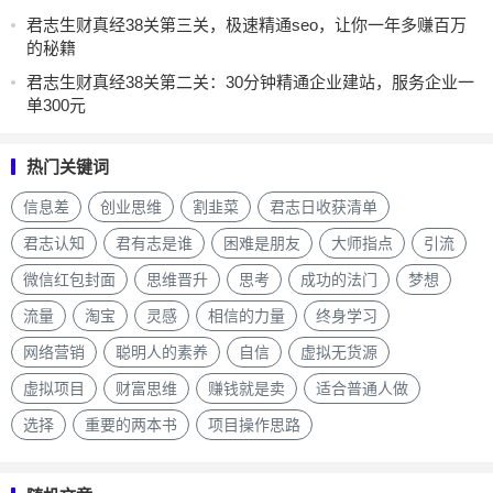
君志生财真经38关第三关，极速精通seo，让你一年多赚百万
的秘籍
君志生财真经38关第二关：30分钟精通企业建站，服务企业一
单300元
热门关键词
信息差
创业思维
割韭菜
君志日收获清单
君志认知
君有志是谁
困难是朋友
大师指点
引流
微信红包封面
思维晋升
思考
成功的法门
梦想
流量
淘宝
灵感
相信的力量
终身学习
网络营销
聪明人的素养
自信
虚拟无货源
虚拟项目
财富思维
赚钱就是卖
适合普通人做
选择
重要的两本书
项目操作思路