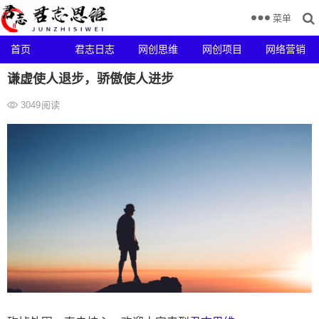
菜单
首页
君志日志
网创思维
网创项目
网络营销
谦虚使人退步，骄傲使人进步
3049
阅读