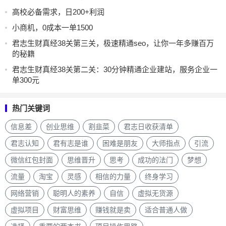
高校必备需求，日200+利润
小商机，0成本一单1500
君志生财真经38关第三关，极速精通seo，让你一年多赚百万
的秘籍
君志生财真经38关第二关：30分钟精通企业建站，服务企业一
单300元
热门关键词
信息差
创业思维
割韭菜
君志日收获清单
君志认知
君有志是谁
困难是朋友
大师指点
引流
微信红包封面
思维晋升
思考
成功的法门
梦想
流量
淘宝
灵感
相信的力量
终身学习
网络营销
聪明人的素养
自信
虚拟无货源
虚拟项目
财富思维
赚钱就是卖
适合普通人做