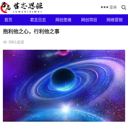
菜单
首页
君志日志
网创思维
网创项目
网络营销
抱利他之心，行利他之事
3991
阅读