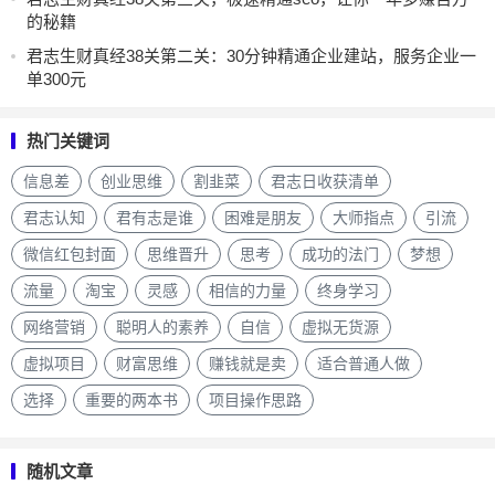
的秘籍
君志生财真经38关第二关：30分钟精通企业建站，服务企业一
单300元
热门关键词
信息差
创业思维
割韭菜
君志日收获清单
君志认知
君有志是谁
困难是朋友
大师指点
引流
微信红包封面
思维晋升
思考
成功的法门
梦想
流量
淘宝
灵感
相信的力量
终身学习
网络营销
聪明人的素养
自信
虚拟无货源
虚拟项目
财富思维
赚钱就是卖
适合普通人做
选择
重要的两本书
项目操作思路
随机文章