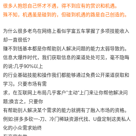
很多人抱怨自己怀才不遇，得不到应有的赏识和机遇。
殊不知，机遇虽是碰到的，但碰到机遇的路是自己创造的。
为什么很多老鸟在网络上看似学富五车掌握了多项技能收入
却一直很低?
赚不到钱基本都是你帮助别人解决问题的能力太弱导致的。
信息大爆炸时代，我们获取信息的渠道处处可见，毫不隐晦
的说:几乎90%以上
的行业基础技能和操作我们都能够通过免费公开渠道获取和
学习。只要市场有需
求，在互联网上布局几乎客户"主动”上门来让你帮他解决问
题;换言之，只要你
有帮助别人解决某个需求的能力就拥有了融入市场的资格。
例如:拼多多砍一-刀、冷门稀缺资源代找、U盘定制这类私人
化的小众需求始终