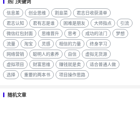
热门关键词
信息差
创业思维
割韭菜
君志日收获清单
君志认知
君有志是谁
困难是朋友
大师指点
引流
微信红包封面
思维晋升
思考
成功的法门
梦想
流量
淘宝
灵感
相信的力量
终身学习
网络营销
聪明人的素养
自信
虚拟无货源
虚拟项目
财富思维
赚钱就是卖
适合普通人做
选择
重要的两本书
项目操作思路
随机文章