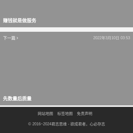
赚钱就是做服务
下一篇
2022年3月10日 03:53
先数量后质量
网站地图
标签地图
免责声明
© 2016~2024
君志思维
- 欲成君者，心必存志