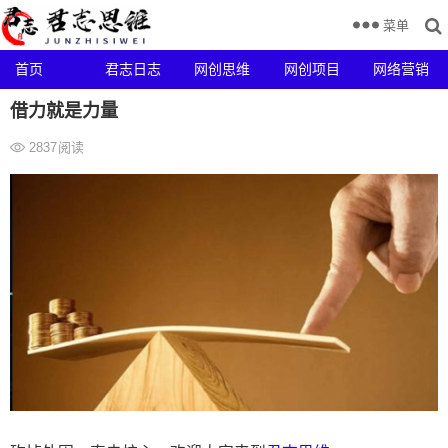
菜单
首页
君志日志
网创思维
网创项目
网络营销
借力就是力量
2837
阅读