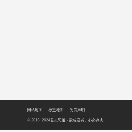
网站地图
标签地图
免责声明
© 2016~2024
君志思维
- 欲成君者，心必存志