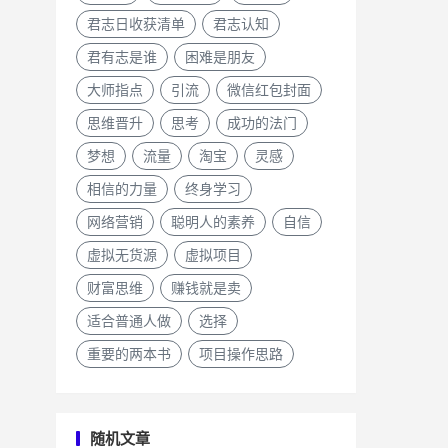
君志日收获清单
君志认知
君有志是谁
困难是朋友
大师指点
引流
微信红包封面
思维晋升
思考
成功的法门
梦想
流量
淘宝
灵感
相信的力量
终身学习
网络营销
聪明人的素养
自信
虚拟无货源
虚拟项目
财富思维
赚钱就是卖
适合普通人做
选择
重要的两本书
项目操作思路
随机文章