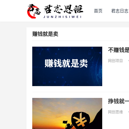
首页
君志日志
赚钱就是卖
不赚钱
网创项目
挣钱就
网创思维