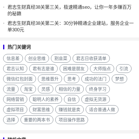
君志生财真经38关第三关，极速精通seo，让你一年多赚百万
的秘籍
君志生财真经38关第二关：30分钟精通企业建站，服务企业一
单300元
热门关键词
信息差
创业思维
割韭菜
君志日收获清单
君志认知
君有志是谁
困难是朋友
大师指点
引流
微信红包封面
思维晋升
思考
成功的法门
梦想
流量
淘宝
灵感
相信的力量
终身学习
网络营销
聪明人的素养
自信
虚拟无货源
虚拟项目
财富思维
赚钱就是卖
适合普通人做
选择
重要的两本书
项目操作思路