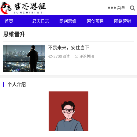
菜单
首页
君志日志
网创思维
网创项目
网络营销
思维晋升
不畏未来，安住当下
2700
阅读
评论关闭
个人介绍