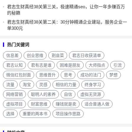
君志生财真经38关第三关，极速精通seo，让你一年多赚百万
的秘籍
君志生财真经38关第二关：30分钟精通企业建站，服务企业一
单300元
热门关键词
信息差
创业思维
割韭菜
君志日收获清单
君志认知
君有志是谁
困难是朋友
大师指点
引流
微信红包封面
思维晋升
思考
成功的法门
梦想
流量
淘宝
灵感
相信的力量
终身学习
网络营销
聪明人的素养
自信
虚拟无货源
虚拟项目
财富思维
赚钱就是卖
适合普通人做
选择
重要的两本书
项目操作思路