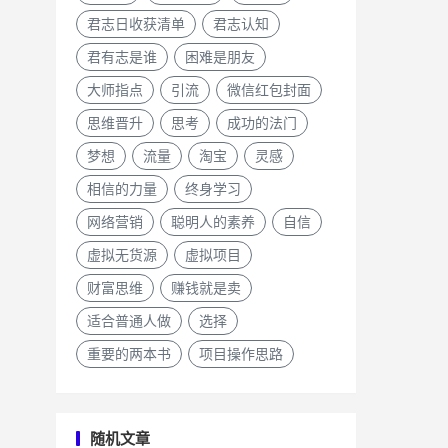
君志日收获清单
君志认知
君有志是谁
困难是朋友
大师指点
引流
微信红包封面
思维晋升
思考
成功的法门
梦想
流量
淘宝
灵感
相信的力量
终身学习
网络营销
聪明人的素养
自信
虚拟无货源
虚拟项目
财富思维
赚钱就是卖
适合普通人做
选择
重要的两本书
项目操作思路
随机文章