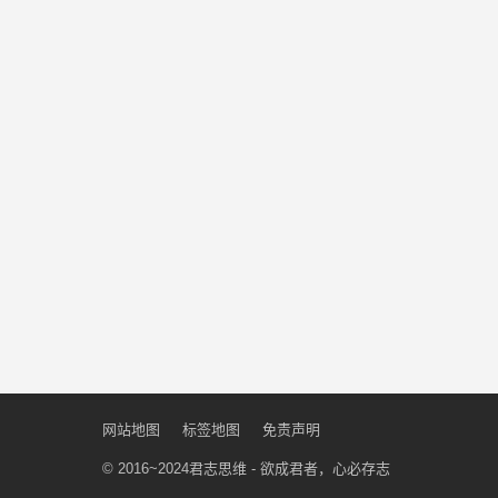
网站地图
标签地图
免责声明
© 2016~2024
君志思维
- 欲成君者，心必存志