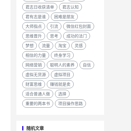
君志日收获清单
君志认知
君有志是谁
困难是朋友
大师指点
引流
微信红包封面
思维晋升
思考
成功的法门
梦想
流量
淘宝
灵感
相信的力量
终身学习
网络营销
聪明人的素养
自信
虚拟无货源
虚拟项目
财富思维
赚钱就是卖
适合普通人做
选择
重要的两本书
项目操作思路
随机文章