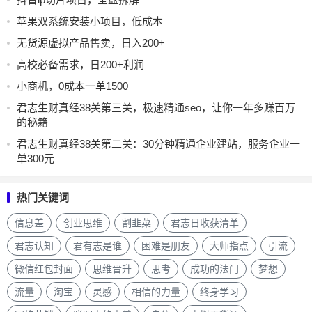
苹果双系统安装小项目，低成本
无货源虚拟产品售卖，日入200+
高校必备需求，日200+利润
小商机，0成本一单1500
君志生财真经38关第三关，极速精通seo，让你一年多赚百万
的秘籍
君志生财真经38关第二关：30分钟精通企业建站，服务企业一
单300元
热门关键词
信息差
创业思维
割韭菜
君志日收获清单
君志认知
君有志是谁
困难是朋友
大师指点
引流
微信红包封面
思维晋升
思考
成功的法门
梦想
流量
淘宝
灵感
相信的力量
终身学习