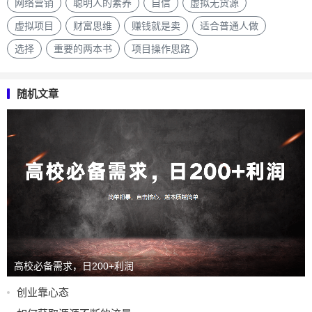
网络营销
聪明人的素养
自信
虚拟无货源
虚拟项目
财富思维
赚钱就是卖
适合普通人做
选择
重要的两本书
项目操作思路
随机文章
高校必备需求，日200+利润
创业靠心态