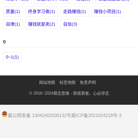
质量(1)
终身学习者(1)
走路赚钱(1)
赚钱小项目(1)
自律(1)
赚钱就是卖(2)
自信(3)
0
0~1(1)
网站地图
标签地图
免责声明
© 2016~2024
君志思维
- 欲成君者，心必存志
冀公网安备 13042402000132号
冀ICP备2021024218号-3