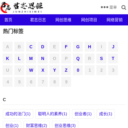
菜单
首页
君志日志
网创思维
网创项目
网络营销
热门标签
A
B
C
D
E
F
G
H
I
J
K
L
M
N
O
P
Q
R
S
T
U
V
W
X
Y
Z
0
1
2
3
4
5
6
7
8
9
C
成功的法门(1)
聪明人的素养(1)
创业者(1)
成长(1)
创业(1)
财富思维(2)
创业思维(3)