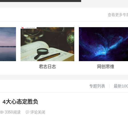
查看更多专
君志日志
网创思维
专题列表
最新10
年，4大心态定胜负
3350
阅读
评论关闭