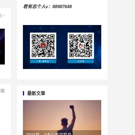
君有志个人v：88987648
题
0篇
最新文章
2024年，4大心态定胜负