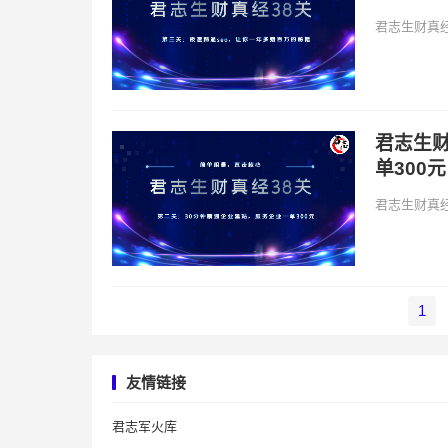
君志生财真经
君志生财
单300元
君志生财真经
文
1
章
导
航
友情链接
君志军火库