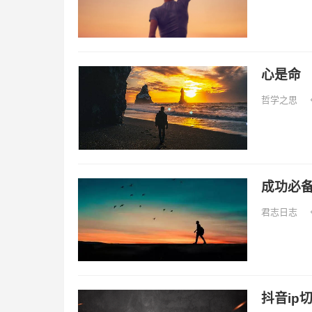
心是命
哲学之思
成功必
君志日志
抖音ip