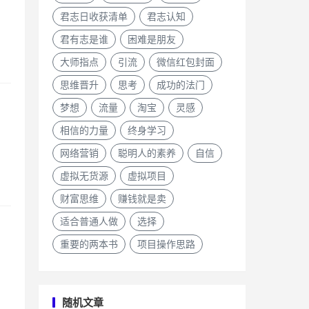
君志日收获清单
君志认知
君有志是谁
困难是朋友
大师指点
引流
微信红包封面
思维晋升
思考
成功的法门
梦想
流量
淘宝
灵感
相信的力量
终身学习
网络营销
聪明人的素养
自信
虚拟无货源
虚拟项目
财富思维
赚钱就是卖
适合普通人做
选择
重要的两本书
项目操作思路
随机文章