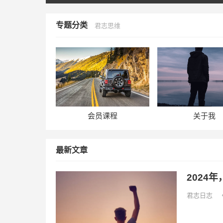
专题分类
君志思维
会员课程
关于我
最新文章
2024
君志日志