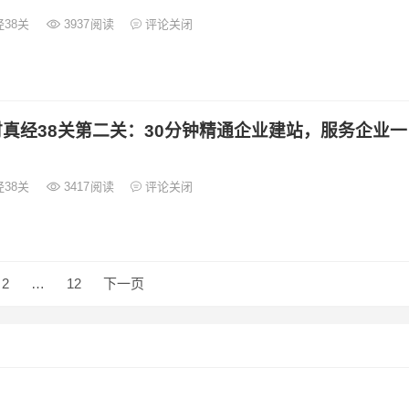
38关
3937
阅读
评论关闭
真经38关第二关：30分钟精通企业建站，服务企业一
38关
3417
阅读
评论关闭
2
…
12
下一页